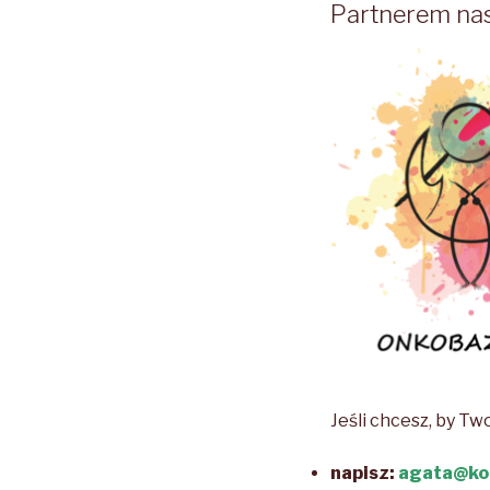
Partnerem nasz
Jeśli chcesz, by Tw
napisz:
agata@kol