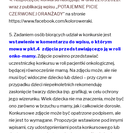
wraz z publikacją wpisu
„
POTAJEMNE PICIE
CZERWONEJ ORANŻADY
” na stronie
https://www.facebook.com/koloroweraki.
5. Zadaniem osób biorących udział w konkursie jest
wstawienie w komentarzu do wpisu, o którym
mowa w pkt.4
zdjęcia przedstawiającego ją w roli
onko-mamy.
Zdjęcie powinno przedstawiać
uczestniczkę konkursu w roli pacjentki onkologicznej,
będącej równocześnie mamą. Na zdjęciu może, ale nie
musi być widoczne dziecko lub dzieci – przy czym w
przypadku dzieci niepełnoletnich rekomenduję
zasłonięcie twarzy dziecka (np. grafiką), w celu ochrony
jego wizerunku. Wiek dziecka nie ma znaczenia, może być
ono zarówno w brzuchu u mamy, jak i całkowicie dorosłe.
Konkursowe zdjęcie może być opatrzone podpisem, ale
nie jest to wymagane. Propozycje wstawione pod innymi
wpisami, czy udostępnieniami posta konkursowego lub