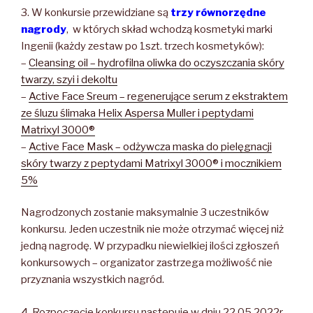
3. W konkursie przewidziane są
trzy równorzędne
nagrody
, w których skład wchodzą kosmetyki marki
Ingenii (każdy zestaw po 1szt. trzech kosmetyków):
–
Cleansing oil – hydrofilna oliwka do oczyszczania skóry
twarzy, szyi i dekoltu
–
Active Face Sreum – regenerujące serum z ekstraktem
ze śluzu ślimaka Helix Aspersa Muller i peptydami
Matrixyl 3000®
–
Active Face Mask – odżywcza maska do pielęgnacji
skóry twarzy z peptydami Matrixyl 3000® i mocznikiem
5%
Nagrodzonych zostanie maksymalnie 3 uczestników
konkursu. Jeden uczestnik nie może otrzymać więcej niż
jedną nagrodę. W przypadku niewielkiej ilości zgłoszeń
konkursowych – organizator zastrzega możliwość nie
przyznania wszystkich nagród.
4. Rozpoczęcie konkursu następuje w dniu 22.05.2022r.