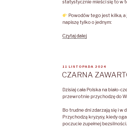
statystycznie mieści się to w
Powodów tego jest kilka, a j
napiszę tylko o jednym:
Czytaj dalej
PIERŚCIONEK
Z
NIEBIESKIM
OCZKIEM
OPUBLIKOWANE
11 LISTOPADA 2024
W
CZARNA ZAWAR
Dzisiaj cała Polska na biało-cz
przewrotnie przychodzę do Wa
Bo trudne dni zdarzają się i w 
Przychodzą kryzysy, kiedy oga
poczucie zupełnej bezsilności