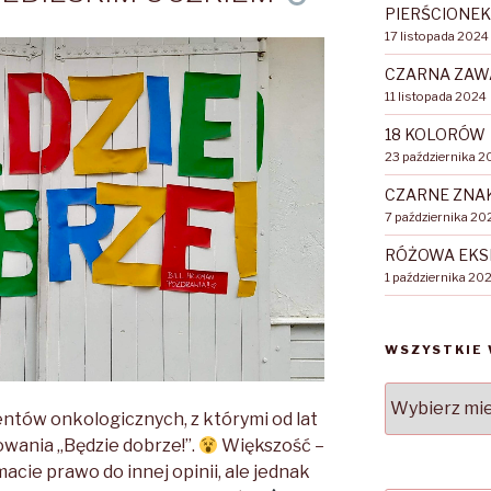
PIERŚCIONEK
17 listopada 2024
CZARNA ZA
11 listopada 2024
18 KOLORÓW
23 października 2
CZARNE ZNA
7 października 20
RÓŻOWA EKS
1 października 20
WSZYSTKIE 
WSZYSTKIE
WPISY
tów onkologicznych, z którymi od lat
owania „Będzie dobrze!”.
Większość –
macie prawo do innej opinii, ale jednak