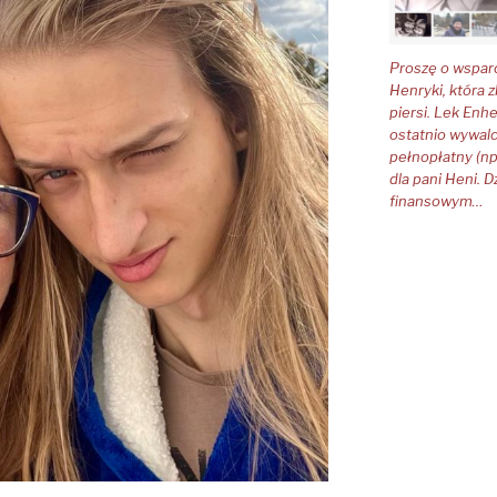
Proszę o wsparci
Henryki, która 
piersi. Lek Enh
ostatnio wywalc
pełnopłatny (np
dla pani Heni. D
finansowym…