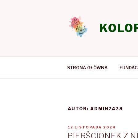
Przeskocz
do
treści
KOLO
STRONA GŁÓWNA
FUNDAC
AUTOR:
ADMIN7478
OPUBLIKOWANE
17 LISTOPADA 2024
W
PIERŚCIONEK Z N