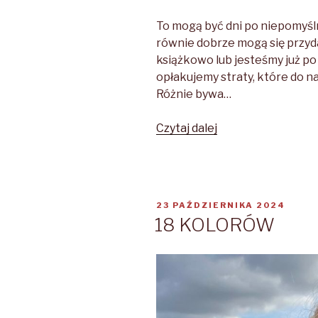
To mogą być dni po niepomyś
równie dobrze mogą się przyd
książkowo lub jesteśmy już po
opłakujemy straty, które do n
Różnie bywa…
Czytaj dalej
CZARNA
ZAWARTOŚĆ
OPUBLIKOWANE
23 PAŹDZIERNIKA 2024
W
18 KOLORÓW