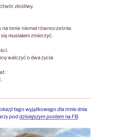
otwór złośliwy.
y na mnie niemal równocześnie.
 się musiałam zmierzyć.
ści.
ę walczyć o dwa życia.
at.
.
 okazji tego wyjątkowego dla mnie dnia
arzy pod
dzisiejszym postem na FB
.