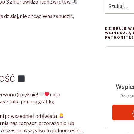
 top 3 znienawidzonych zwrotów.
Szukaj:
a dzisiaj, nie chcąc Was zanudzić,
DZIĘKUJĘ W
WSPIERAJĄ 
PATRONITE!
TOŚĆ
erwono (i pięknie!
), a ja
s z taką ponurą grafiką.
dni powszednie i od święta.
rnia nas rozpacz, przerażenie lub
. A czasem wszystko to jednocześnie.