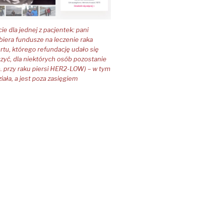
e dla jednej z pacjentek: pani
zbiera fundusze na leczenie raka
ertu, którego refundację udało się
zyć, dla niektórych osób pozostanie
. przy raku piersi HER2-LOW) – w tym
ziała, a jest poza zasięgiem