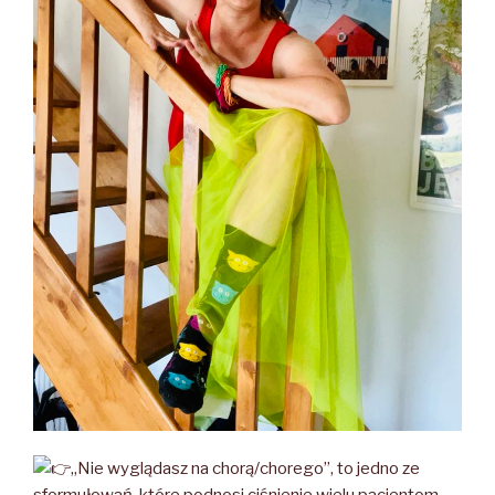
„Nie wyglądasz na chorą/chorego”, to jedno ze
sformułowań, które podnosi ciśnienie wielu pacjentom