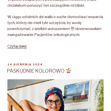
chciałabym poruszyć ten szczególnie mi bliski:
W ciągu ostatnich dni walki o suche domostwa i wsparcia
tych, którzy nie mieli tyle szczęścia, by wodę
powstrzymać, z wielkim wzruszeniem 🥹 obserwowałam
zaangażowanie Pacjentów onkologicznych.
Czytaj dalej
KOLOROWE
WORKI
OPUBLIKOWANE
14 SIERPNIA 2024
W
PASKUDNIE KOLOROWO