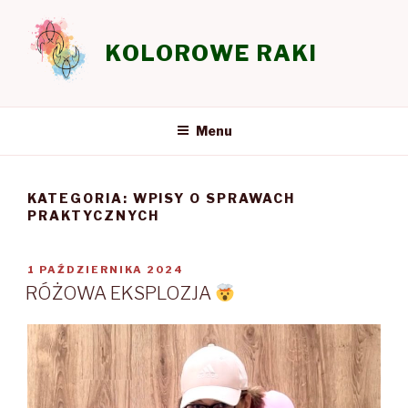
Przeskocz
do
KOLOROWE RAKI
treści
Menu
KATEGORIA:
WPISY O SPRAWACH
PRAKTYCZNYCH
OPUBLIKOWANE
1 PAŹDZIERNIKA 2024
W
RÓŻOWA EKSPLOZJA