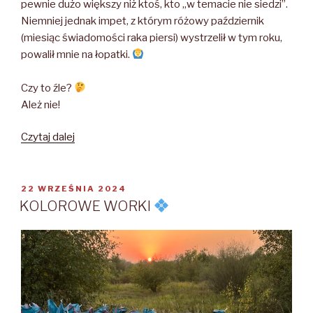
pewnie dużo większy niż ktoś, kto „w temacie nie siedzi”.
Niemniej jednak impet, z którym różowy październik
(miesiąc świadomości raka piersi) wystrzelił w tym roku,
powalił mnie na łopatki.
Czy to źle?
Ależ nie!
Czytaj dalej
RÓŻOWA
EKSPLOZJA
OPUBLIKOWANE
22 WRZEŚNIA 2024
W
KOLOROWE WORKI