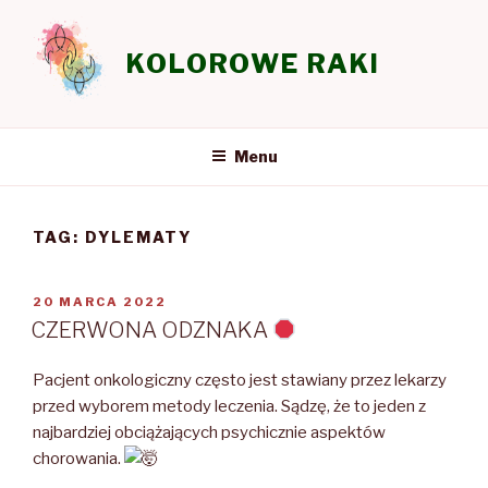
Przeskocz
do
KOLOROWE RAKI
treści
Menu
TAG:
DYLEMATY
OPUBLIKOWANE
20 MARCA 2022
W
CZERWONA ODZNAKA
Pacjent onkologiczny często jest stawiany przez lekarzy
przed wyborem metody leczenia. Sądzę, że to jeden z
najbardziej obciążających psychicznie aspektów
chorowania.