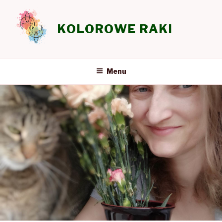
Przeskocz
do
KOLOROWE RAKI
treści
Menu