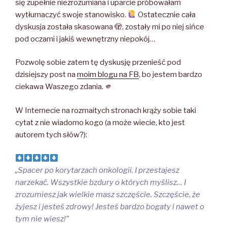
się zupełnie niezrozumiana i uparcie próbowałam
wytłumaczyć swoje stanowisko.
Ostatecznie cała
dyskusja została skasowana 🫣, zostały mi po niej sińce
pod oczami i jakiś wewnętrzny niepokój…
Pozwolę sobie zatem tę dyskusję przenieść pod
dzisiejszy post na
moim blogu na FB
, bo jestem bardzo
ciekawa Waszego zdania. 🫵
W Internecie na rozmaitych stronach krąży sobie taki
cytat z nie wiadomo kogo (a może wiecie, kto jest
autorem tych słów?):
„Spacer po korytarzach onkologii. I przestajesz
narzekać. Wszystkie bzdury o których myślisz… I
zrozumiesz jak wielkie masz szczęście. Szczęście, że
żyjesz i jesteś zdrowy! Jesteś bardzo bogaty i nawet o
tym nie wiesz!”