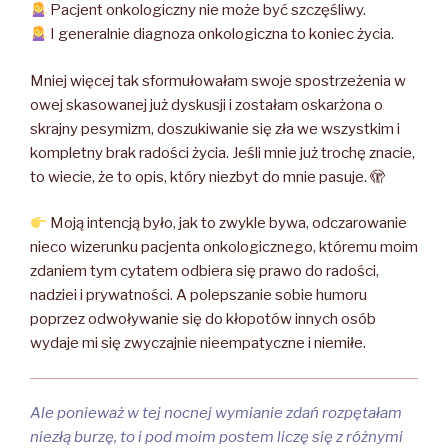
Pacjent onkologiczny nie może być szczęśliwy.
I generalnie diagnoza onkologiczna to koniec życia.
Mniej więcej tak sformułowałam swoje spostrzeżenia w
owej skasowanej już dyskusji i zostałam oskarżona o
skrajny pesymizm, doszukiwanie się zła we wszystkim i
kompletny brak radości życia. Jeśli mnie już trochę znacie,
to wiecie, że to opis, który niezbyt do mnie pasuje. 🫣
Moją intencją było, jak to zwykle bywa, odczarowanie
nieco wizerunku pacjenta onkologicznego, któremu moim
zdaniem tym cytatem odbiera się prawo do radości,
nadziei i prywatności. A polepszanie sobie humoru
poprzez odwoływanie się do kłopotów innych osób
wydaje mi się zwyczajnie nieempatyczne i niemiłe.
Ale ponieważ w tej nocnej wymianie zdań rozpętałam
niezłą burzę, to i pod moim postem liczę się z różnymi