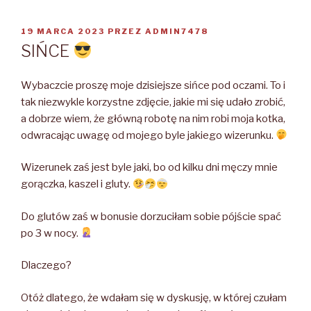
OPUBLIKOWANE
19 MARCA 2023
PRZEZ
ADMIN7478
W
SIŃCE
Wybaczcie proszę moje dzisiejsze sińce pod oczami. To i
tak niezwykle korzystne zdjęcie, jakie mi się udało zrobić,
a dobrze wiem, że główną robotę na nim robi moja kotka,
odwracając uwagę od mojego byle jakiego wizerunku.
Wizerunek zaś jest byle jaki, bo od kilku dni męczy mnie
gorączka, kaszel i gluty.
Do glutów zaś w bonusie dorzuciłam sobie pójście spać
po 3 w nocy.
Dlaczego?
Otóż dlatego, że wdałam się w dyskusję, w której czułam