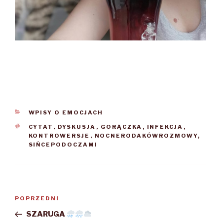
KATEGORIE
WPISY O EMOCJACH
TAGI
CYTAT
,
DYSKUSJA
,
GORĄCZKA
,
INFEKCJA
,
KONTROWERSJE
,
NOCNERODAKÓWROZMOWY
,
SIŃCEPODOCZAMI
Nawigacja
POPRZEDNI
Poprzedni
wpisu
wpis
SZARUGA