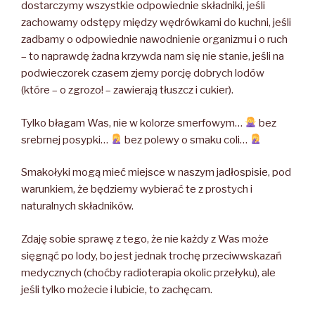
dostarczymy wszystkie odpowiednie składniki, jeśli
zachowamy odstępy między wędrówkami do kuchni, jeśli
zadbamy o odpowiednie nawodnienie organizmu i o ruch
– to naprawdę żadna krzywda nam się nie stanie, jeśli na
podwieczorek czasem zjemy porcję dobrych lodów
(które – o zgrozo! – zawierają tłuszcz i cukier).
Tylko błagam Was, nie w kolorze smerfowym…
bez
srebrnej posypki…
bez polewy o smaku coli…
Smakołyki mogą mieć miejsce w naszym jadłospisie, pod
warunkiem, że będziemy wybierać te z prostych i
naturalnych składników.
Zdaję sobie sprawę z tego, że nie każdy z Was może
sięgnąć po lody, bo jest jednak trochę przeciwwskazań
medycznych (choćby radioterapia okolic przełyku), ale
jeśli tylko możecie i lubicie, to zachęcam.