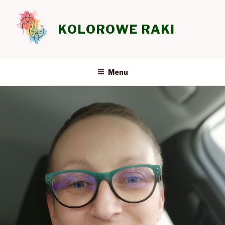
Przeskocz
do
KOLOROWE RAKI
treści
Menu