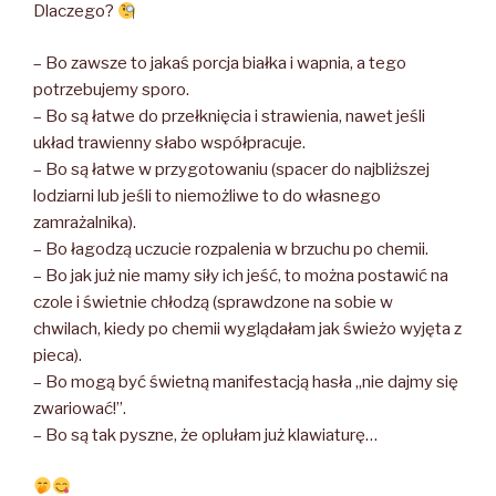
Dlaczego?
– Bo zawsze to jakaś porcja białka i wapnia, a tego
potrzebujemy sporo.
– Bo są łatwe do przełknięcia i strawienia, nawet jeśli
układ trawienny słabo współpracuje.
– Bo są łatwe w przygotowaniu (spacer do najbliższej
lodziarni lub jeśli to niemożliwe to do własnego
zamrażalnika).
– Bo łagodzą uczucie rozpalenia w brzuchu po chemii.
– Bo jak już nie mamy siły ich jeść, to można postawić na
czole i świetnie chłodzą (sprawdzone na sobie w
chwilach, kiedy po chemii wyglądałam jak świeżo wyjęta z
pieca).
– Bo mogą być świetną manifestacją hasła „nie dajmy się
zwariować!”.
– Bo są tak pyszne, że oplułam już klawiaturę…