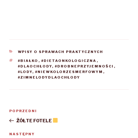
KATEGORIE
WPISY O SPRAWACH PRAKTYCZNYCH
TAGI
#BIAŁKO
,
#DIETAONKOLOGICZNA
,
#DLAOCHŁODY
,
#DROBNEPRZYJEMNOŚCI
,
#LODY
,
#NIEWKOLORZESMERFOWYM
,
#ZIMNELODYDLAOCHŁODY
Nawigacja
POPRZEDNI
Poprzedni
wpisu
wpis
ŻÓŁTE FOTELE
NASTĘPNY
Następny