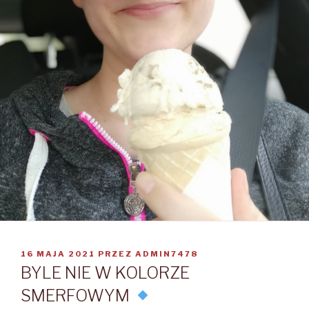
OPUBLIKOWANE
16 MAJA 2021
PRZEZ
ADMIN7478
W
BYLE NIE W KOLORZE
SMERFOWYM