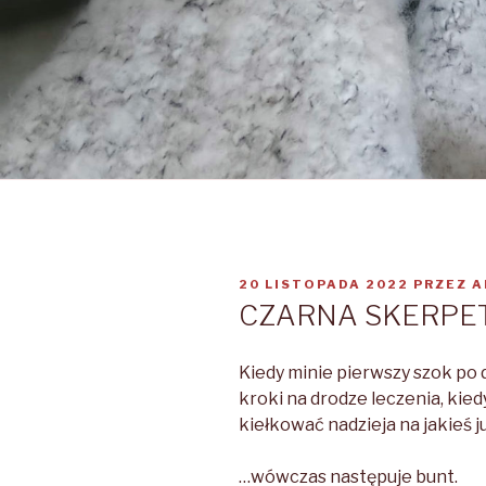
OPUBLIKOWANE
20 LISTOPADA 2022
PRZEZ
A
W
CZARNA SKERPE
Kiedy minie pierwszy szok po d
kroki na drodze leczenia, kie
kiełkować nadzieja na jakieś j
…wówczas następuje bunt.