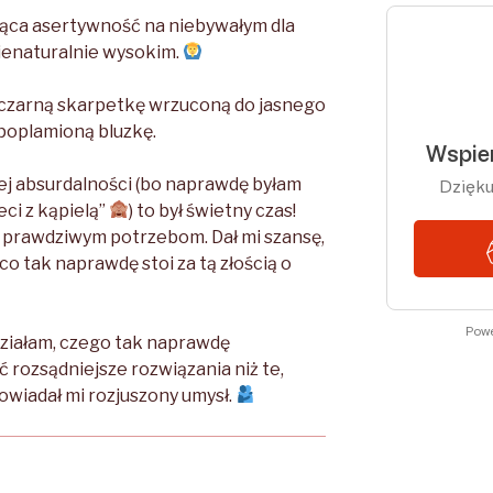
ająca asertywność na niebywałym dla
ienaturalnie wysokim.
o czarną skarpetkę wrzuconą do jasnego
poplamioną bluzkę.
j absurdalności (bo naprawdę byłam
ci z kąpielą”
) to był świetny czas!
m prawdziwym potrzebom. Dał mi szansę,
 co tak naprawdę stoi za tą złością o
działam, czego tak naprawdę
źć rozsądniejsze rozwiązania niż te,
owiadał mi rozjuszony umysł.