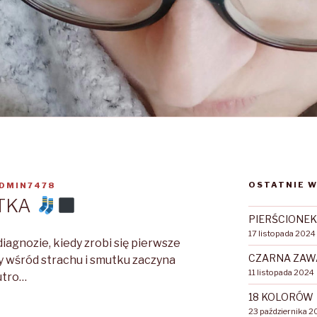
OSTATNIE W
DMIN7478
TKA
PIERŚCIONEK
17 listopada 2024
iagnozie, kiedy zrobi się pierwsze
CZARNA ZA
dy wśród strachu i smutku zaczyna
11 listopada 2024
utro…
18 KOLORÓW
23 października 2