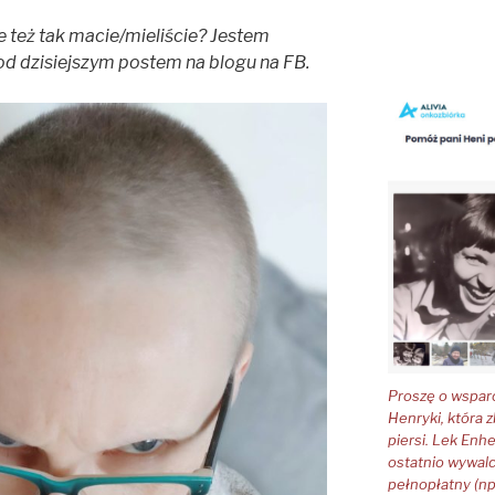
 też tak macie/mieliście? Jestem
od dzisiejszym postem na blogu na FB.
Proszę o wsparci
Henryki, która 
piersi. Lek Enh
ostatnio wywalc
pełnopłatny (np