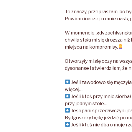
To znaczy, przepraszam, bo b
Powiem inaczej: u mnie nastąp
W momencie, gdy zachłysnęłam
chwila stała mi się droższa ni
miejsca na kompromisy.
Otworzyły mi się oczy na wszy
dysonanse i stwierdziłam, że n
Jeśli zawodowo się męczyłam
więcej…
Jeśli ktoś przy mnie siorbał 
przy jednym stole…
Jeśli pani sprzedawczyni jes
Bydgoszczy będę jeździć po ma
Jeśli ktoś nie dba o moje rz