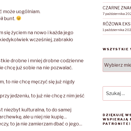
CZARNE ZNA
yć może uogólniam.
7 października 20
ił bunt.
RÓŻOWA EKS
1 października 20
 się życiem na nowo i każda jego
ż kiedykolwiek wcześniej, zabrakło
WSZYSTKIE 
stkie drobne i mniej drobne codzienne
WSZYSTKIE
ie chcę już sobie na nie pozwalać.
WPISY
, to nie chcę męczyć się już nigdy
Szukaj:
przy jedzeniu, to już nie chcę z nim jeść
t niezbyt kulturalna, to do samej
DZIĘKUJĘ W
rchewkę, ale u niej nie kupię…
WSPIERAJĄ 
eczy, to ja nie zamierzam dbać o jego…
PATRONITE!