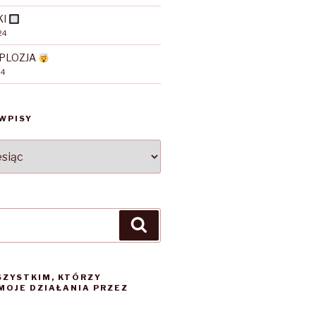
KI
24
PLOZJA
24
WPISY
Szukaj
SZYSTKIM, KTÓRZY
MOJE DZIAŁANIA PRZEZ