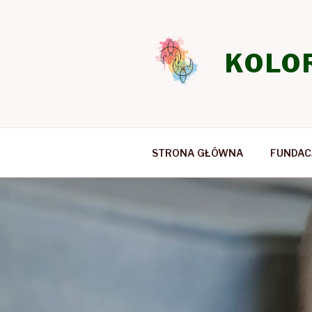
Przeskocz
do
treści
KOLO
STRONA GŁÓWNA
FUNDAC