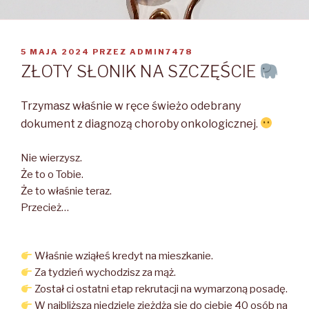
OPUBLIKOWANE
5 MAJA 2024
PRZEZ
ADMIN7478
W
ZŁOTY SŁONIK NA SZCZĘŚCIE
Trzymasz właśnie w ręce świeżo odebrany
dokument z diagnozą choroby onkologicznej.
Nie wierzysz.
Że to o Tobie.
Że to właśnie teraz.
Przecież…
Właśnie wziąłeś kredyt na mieszkanie.
Za tydzień wychodzisz za mąż.
Został ci ostatni etap rekrutacji na wymarzoną posadę.
W najbliższą niedzielę zjeżdża się do ciebie 40 osób na