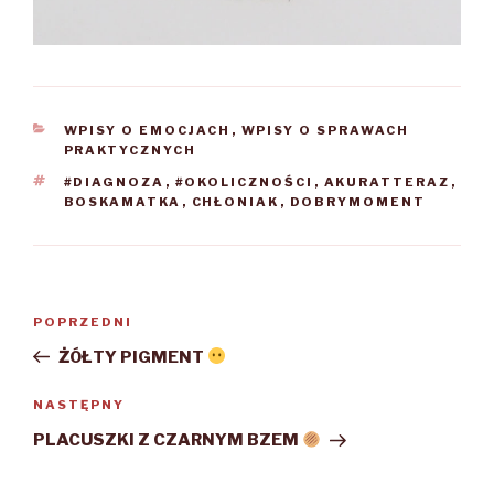
KATEGORIE
WPISY O EMOCJACH
,
WPISY O SPRAWACH
PRAKTYCZNYCH
TAGI
#DIAGNOZA
,
#OKOLICZNOŚCI
,
AKURATTERAZ
,
BOSKAMATKA
,
CHŁONIAK
,
DOBRYMOMENT
Nawigacja
POPRZEDNI
Poprzedni
wpisu
wpis
ŻÓŁTY PIGMENT
NASTĘPNY
Następny
wpis
PLACUSZKI Z CZARNYM BZEM