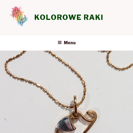
Przeskocz
do
KOLOROWE RAKI
treści
Menu