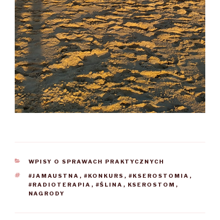
KATEGORIE
WPISY O SPRAWACH PRAKTYCZNYCH
TAGI
#JAMAUSTNA
,
#KONKURS
,
#KSEROSTOMIA
,
#RADIOTERAPIA
,
#ŚLINA
,
KSEROSTOM
,
NAGRODY