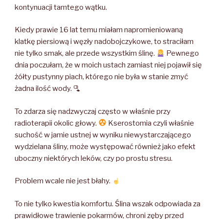
kontynuacji tamtego wątku.
Kiedy prawie 16 lat temu miałam napromieniowaną
klatkę piersiową i węzły nadobojczykowe, to straciłam
nie tylko smak, ale przede wszystkim ślinę.
Pewnego
dnia poczułam, że w moich ustach zamiast niej pojawił się
żółty pustynny piach, którego nie była w stanie zmyć
żadna ilość wody. 🫗
To zdarza się nadzwyczaj często w właśnie przy
radioterapii okolic głowy.
Kserostomia czyli właśnie
suchość w jamie ustnej w wyniku niewystarczającego
wydzielana śliny, może występować również jako efekt
uboczny niektórych leków, czy po prostu stresu.
Problem wcale nie jest błahy.
To nie tylko kwestia komfortu. Ślina wszak odpowiada za
prawidłowe trawienie pokarmów, chroni zęby przed