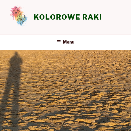
Przeskocz
do
KOLOROWE RAKI
treści
Menu