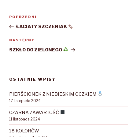
Nawigacja
POPRZEDNI
Poprzedni
wpisu
wpis
ŁACIATY SZCZENIAK
NASTĘPNY
Następny
wpis
SZKŁO DO ZIELONEGO
OSTATNIE WPISY
PIERŚCIONEK Z NIEBIESKIM OCZKIEM
17 listopada 2024
CZARNA ZAWARTOŚĆ
11 listopada 2024
18 KOLORÓW