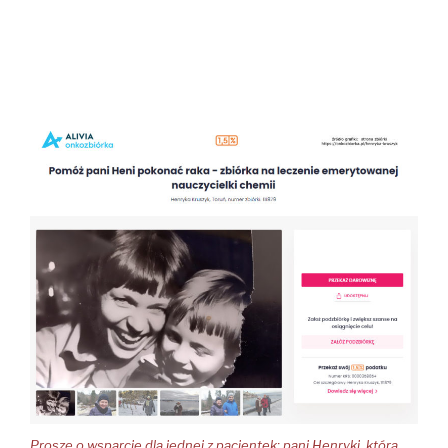
Proszę o wsparcie dla jednej z pacjentek: pani Henryki, która