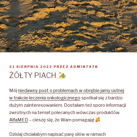
OPUBLIKOWANE
21 SIERPNIA 2022
PRZEZ
ADMIN7478
W
ŻÓŁTY PIACH
Mój
niedawny post o problemach w obrębie jamy ustnej
w trakcie leczenia onkologicznego
spotkał się z bardzo
dużym zainteresowaniem. Dostałam też sporo informacji
zwrotnych na temat polecanych wówczas produktów
AlfaMED
– cieszę się, że Wam pomagają!
Dzisiaj chciałabym napisać parę słów w ramach